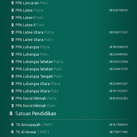
PPA Lancaran
Putri
PPA Latee
Putra
085229769990
PPA Latee I
Putri
PPA Latee II
Putri
PPA Latee Utara
Putra
082336173167
PPA Latee Utara
Putri
PPA Lubangsa
Putra
087801000270
PPA Lubangsa
Putri
082334609405
PPA Lubangsa Selatan
Putra
082336153446
PPA Lubangsa Selatan
Putri
082334915318
PPA Lubangsa Tengah
Putri
PPA Lubangsa Utara
Putra
082334995267
PPA Lubangsa Utara
Putri
081917353597
PPA Nurul Hikmah
Putra
085954352386
PPA Nurul Hikmah
Putri
Satuan Pendidikan
TK Annuqayah
( PAPI )
081917008647
TK Al-Anwar
( PAPI )
087750717688