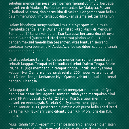
sebelum mendirikan pesantren pernah menuntut ilmu di berbagai
pesantren di Madura, Pontianak, merantau ke Malaysia, Patani
(Thailand Selatan), dan bermukim di Mekah. Pengembaraan beliau
dalam menuntut ilmu tersebut dilakukan selama sekitar 13 tahun.
Dalam kiprahnya menyebarkan ilmu, Kiai Syarqawi mula-mula
membuka pengajian al-Qur'an dan kitab-kitab klasik di Prenduan
Sumenep. 14 tahun kemudian, Kiai Syarqawi bersama dua istrinya
dan K Bukhari (putra dari isteri pertama) pindah ke Guluk-Guluk
dengan maksud mendirikan pesantren. Atas bantuan seorang
saudagar kaya bernama H. Abdul Aziz, beliau diberi sebidang tanah
dan bahan bangunan.
Di atas sebidang tanah itu, beliau mendirikan rumah tinggal dan
sebuah langgar. Tempat ini kemudian disebut Dalem Tenga. Selain
itu, beliau juga membangun tempat tinggal untuk isterinya yang
ketiga, Nyai Qamariyah berjarak sekitar 200 meter ke arah barat
dari Dalem Tenga. Kediaman Nyai Qamariyah ini kemudian dikenal
dengan Lubangsa.
Di langgar itulah Kiai Syarqawi mulai mengajar membaca al-Qur'an
dan dasar-dasar ilmu agama. Tempat itulah yang merupakan cikal
bakal PP Annuqayah. Sekitar 23 tahun Kiai Syarqawi memimpin
pesantren Annuqayah. Setelah Kiai Syarqawi meninggal dunia pada
bulan Januari 1911, pesantren dipimpin oleh putra beliau dari isteri
pertama, K.H. Bukhari, yang dibantu oleh K.H. Moh. Idris dan K.H.
Imam.
Mulai tahun 1917, kepemimpinan pesantren dilanjutkan oleh salah
seorang putra Kiai Syarqawi, yakni K.H. Moh. Ilyas. Pada masa