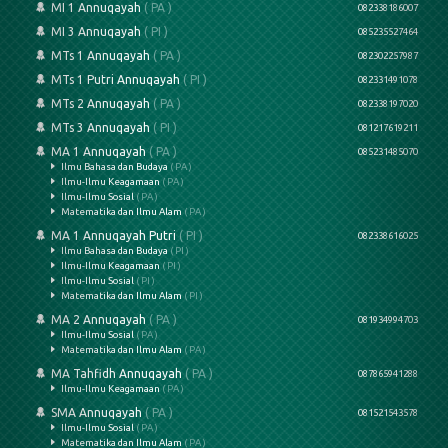
MI 1 Annuqayah
( PA )
082338186007
MI 3 Annuqayah
( PI )
085235527464
MTs 1 Annuqayah
( PA )
082302257987
MTs 1 Putri Annuqayah
( PI )
082331491078
MTs 2 Annuqayah
( PA )
082338197020
MTs 3 Annuqayah
( PI )
081217619211
MA 1 Annuqayah
( PA )
085231485070
Ilmu Bahasa dan Budaya
( PA )
Ilmu-Ilmu Keagamaan
( PA )
Ilmu-Ilmu Sosial
( PA )
Matematika dan Ilmu Alam
( PA )
MA 1 Annuqayah Putri
( PI )
082338616025
Ilmu Bahasa dan Budaya
( PI )
Ilmu-Ilmu Keagamaan
( PI )
Ilmu-Ilmu Sosial
( PI )
Matematika dan Ilmu Alam
( PI )
MA 2 Annuqayah
( PA )
081934994703
Ilmu-Ilmu Sosial
( PA )
Matematika dan Ilmu Alam
( PA )
MA Tahfidh Annuqayah
( PA )
087865941288
Ilmu-Ilmu Keagamaan
( PA )
SMA Annuqayah
( PA )
081521543578
Ilmu-Ilmu Sosial
( PA )
Matematika dan Ilmu Alam
( PA )