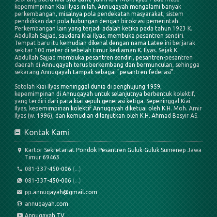
kepemimpinan Kiai Ilyas inilah, Annuqayah mengalami banyak
perkembangan, misalnya pola pendekatan masyarakat, sistem
pendidikan dan pola hubungan dengan birokrasi pemerintah.
Perkembangan lain yang terjadi adalah ketika pada tahun 1923 K.
Abdullah Sajjad, saudara Kiai Ilyas, membuka pesantren sendiri.
Tempat baru itu kemudian dikenal dengan nama Latee ini berjarak
sekitar 100 meter di sebelah timur kediaman K. Ilyas. Sejak K.
Abdullah Sajjad membuka pesantren sendiri, pesantren-pesantren
daerah di Annuqayah terus berkembang dan bermunculan, sehingga
sekarang Annuqayah tampak sebagai "pesantren federasi".
Setelah Kiai Ilyas meninggal dunia di penghujung 1959,
kepemimpinan di Annuqayah untuk selanjutnya berbentuk kolektif,
yang terdiri dari para kiai sepuh generasi ketiga. Sepeninggal Kiai
Ilyas, kepemimpinan kolektif Annuqayah diketuai oleh K.H. Moh. Amir
Ilyas (w. 1996), dan kemudian dilanjutkan oleh K.H. Ahmad Basyir AS.
Kontak Kami
Kartor Sekretariat Pondok Pesantren Guluk-Guluk Sumenep Jawa
Timur 69463
081-337-450-006
(...)
081-337-450-006
(...)
pp.annuqayah@gmail.com
annuqayah.com
Annuqayah TV