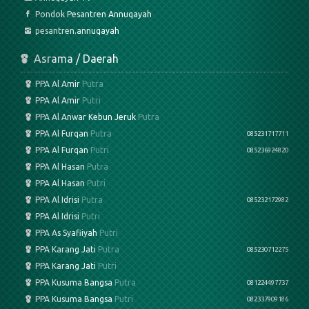
Pondok Pesantren Annuqayah
pesantren.annuqayah
Asrama / Daerah
PPA Al Amir
Putra
PPA Al Amir
Putri
PPA Al Anwar Kebun Jeruk
Putra
PPA Al Furqan
Putra
085231717711
PPA Al Furqan
Putri
085236924820
PPA Al Hasan
Putra
PPA Al Hasan
Putri
PPA Al Idrisi
Putra
085232172982
PPA Al Idrisi
Putri
PPA As Syafiiyah
Putri
PPA Karang Jati
Putra
085230712275
PPA Karang Jati
Putri
PPA Kusuma Bangsa
Putra
081224497737
PPA Kusuma Bangsa
Putri
082337909186