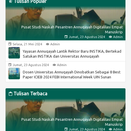
Pusat Studi Naskah Pesantren Annuqayah Digitalilasi
Tulisan Populer
Empat Manuskrip
Jumat, 23 Agustus 2024
Admin
PKKMB, Coba Terapkan Konsep Ramah Lingkungan
Pusat Studi Naskah Pesantren Annuqayah Digitalilasi Empat
Manuskrip
Rabu, 19 Juni 2024
INSTIKA
Jumat, 23 Agustus 2024
Admin
Menteri Agama Setujui Penggabungan Instika ke UA
Selasa, 21 Mei 2024
Admin
Yayasan Annuqayah Lantik Rektor Baru INSTIKA, Bertekad
Selasa, 21 Mei 2024
Admin
Satukan INSTIKA dan Universitas Annuqayah
Yayasan Annuqayah Lantik Rektor Baru INSTIKA, Bertekad
Jumat, 23 Agustus 2024
Admin
Satukan INSTIKA dan Universitas Annuqayah
Dosen Universitas Annuqayah Dinobatkan Sebagai 8 Best
Paper ICIEB 2024 FEBI International Week UIN Sunan
Kalijaga Yogyakarta
Rabu, 19 Juni 2024
INSTIKA
Menteri Agama Setujui Penggabungan Instika ke UA
Tulisan Terbaca
Jumat, 23 Agustus 2024
Admin
PKKMB, Coba Terapkan Konsep Ramah Lingkungan
Pusat Studi Naskah Pesantren Annuqayah Digitalilasi Empat
Manuskrip
Rabu, 8 April 2026
Admin
Jumat, 23 Agustus 2024
Admin