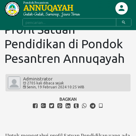
Pondok Pesantren
ANNUQAYAH
Guluk-Guluk, Sumenep, Jawa Timur
Profil Satuan
Pendidikan di Pondok
Pesantren Annuqayah
Administrator
2705 kali
dibaca
sejak
Senin,
19
Februari
2024
10:25 WIB
BAGIKAN
Untuk mengetahui profil Satuan Pendidikan yang ada