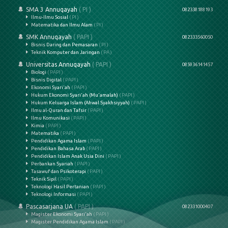
SMA 3 Annuqayah
( PI )
082338188193
Ilmu-Ilmu Sosial
( PI )
Matematika dan Ilmu Alam
( PI )
SMK Annuqayah
( PAPI )
082333560050
Bisnis Daring dan Pemasaran
( PI )
Teknik Komputer dan Jaringan
( PA )
Universitas Annuqayah
( PAPI )
085936141457
Biologi
( PAPI )
Bisnis Digital
( PAPI )
Ekonomi Syari'ah
( PAPI )
Hukum Ekonomi Syari'ah (Mu'amalah)
( PAPI )
Hukum Keluarga Islam (Ahwal Syakhsiyyah)
( PAPI )
Ilmu al-Quran dan Tafsir
( PAPI )
Ilmu Komunikasi
( PAPI )
Kimia
( PAPI )
Matematika
( PAPI )
Pendidikan Agama Islam
( PAPI )
Pendidikan Bahasa Arab
( PAPI )
Pendidikan Islam Anak Usia Dini
( PAPI )
Perbankan Syariah
( PAPI )
Tasawuf dan Psikoterapi
( PAPI )
Teknik Sipil
( PAPI )
Teknologi Hasil Pertanian
( PAPI )
Teknologi Informasi
( PAPI )
Pascasarjana UA
( PAPI )
082331000407
Magister Ekonomi Syari'ah
( PAPI )
Magister Pendidikan Agama Islam
( PAPI )