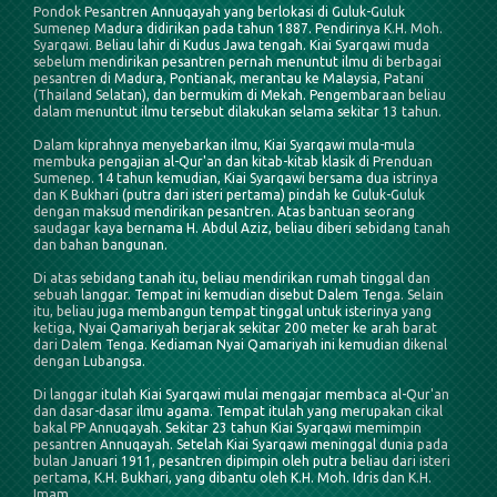
Pondok Pesantren Annuqayah yang berlokasi di Guluk-Guluk
Sumenep Madura didirikan pada tahun 1887. Pendirinya K.H. Moh.
Syarqawi. Beliau lahir di Kudus Jawa tengah. Kiai Syarqawi muda
sebelum mendirikan pesantren pernah menuntut ilmu di berbagai
pesantren di Madura, Pontianak, merantau ke Malaysia, Patani
(Thailand Selatan), dan bermukim di Mekah. Pengembaraan beliau
dalam menuntut ilmu tersebut dilakukan selama sekitar 13 tahun.
Dalam kiprahnya menyebarkan ilmu, Kiai Syarqawi mula-mula
membuka pengajian al-Qur'an dan kitab-kitab klasik di Prenduan
Sumenep. 14 tahun kemudian, Kiai Syarqawi bersama dua istrinya
dan K Bukhari (putra dari isteri pertama) pindah ke Guluk-Guluk
dengan maksud mendirikan pesantren. Atas bantuan seorang
saudagar kaya bernama H. Abdul Aziz, beliau diberi sebidang tanah
dan bahan bangunan.
Di atas sebidang tanah itu, beliau mendirikan rumah tinggal dan
sebuah langgar. Tempat ini kemudian disebut Dalem Tenga. Selain
itu, beliau juga membangun tempat tinggal untuk isterinya yang
ketiga, Nyai Qamariyah berjarak sekitar 200 meter ke arah barat
dari Dalem Tenga. Kediaman Nyai Qamariyah ini kemudian dikenal
dengan Lubangsa.
Di langgar itulah Kiai Syarqawi mulai mengajar membaca al-Qur'an
dan dasar-dasar ilmu agama. Tempat itulah yang merupakan cikal
bakal PP Annuqayah. Sekitar 23 tahun Kiai Syarqawi memimpin
pesantren Annuqayah. Setelah Kiai Syarqawi meninggal dunia pada
bulan Januari 1911, pesantren dipimpin oleh putra beliau dari isteri
pertama, K.H. Bukhari, yang dibantu oleh K.H. Moh. Idris dan K.H.
Imam.