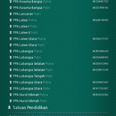
PPA Kusuma Bangsa
Putra
081224497737
PPA Kusuma Bangsa
Putri
082337909186
PPA Lancaran
Putri
PPA Latee
Putra
085229769990
PPA Latee I
Putri
PPA Latee II
Putri
PPA Latee Utara
Putra
082336173167
PPA Latee Utara
Putri
PPA Lubangsa
Putra
087801000270
PPA Lubangsa
Putri
082334609405
PPA Lubangsa Selatan
Putra
082336153446
PPA Lubangsa Selatan
Putri
082334915318
PPA Lubangsa Tengah
Putri
PPA Lubangsa Utara
Putra
082334995267
PPA Lubangsa Utara
Putri
081917353597
PPA Nurul Hikmah
Putra
085954352386
PPA Nurul Hikmah
Putri
Satuan Pendidikan