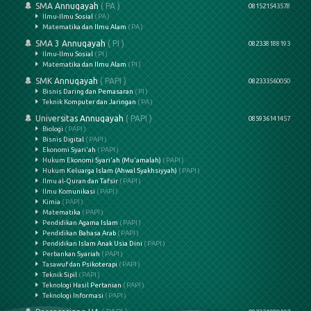
SMA Annuqayah
( PA )
081521543578
Ilmu-Ilmu Sosial
( PA )
Matematika dan Ilmu Alam
( PA )
SMA 3 Annuqayah
( PI )
082338188193
Ilmu-Ilmu Sosial
( PI )
Matematika dan Ilmu Alam
( PI )
SMK Annuqayah
( PAPI )
082333560050
Bisnis Daring dan Pemasaran
( PI )
Teknik Komputer dan Jaringan
( PA )
Universitas Annuqayah
( PAPI )
085936141457
Biologi
( PAPI )
Bisnis Digital
( PAPI )
Ekonomi Syari'ah
( PAPI )
Hukum Ekonomi Syari'ah (Mu'amalah)
( PAPI )
Hukum Keluarga Islam (Ahwal Syakhsiyyah)
( PAPI )
Ilmu al-Quran dan Tafsir
( PAPI )
Ilmu Komunikasi
( PAPI )
Kimia
( PAPI )
Matematika
( PAPI )
Pendidikan Agama Islam
( PAPI )
Pendidikan Bahasa Arab
( PAPI )
Pendidikan Islam Anak Usia Dini
( PAPI )
Perbankan Syariah
( PAPI )
Tasawuf dan Psikoterapi
( PAPI )
Teknik Sipil
( PAPI )
Teknologi Hasil Pertanian
( PAPI )
Teknologi Informasi
( PAPI )