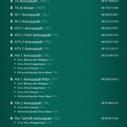
TK Annuqayah
( PAPI )
081917008647
TK Al-Anwar
( PAPI )
087750717688
MI 1 Annuqayah
( PA )
082338186007
MI 3 Annuqayah
( PI )
085235527464
MTs 1 Annuqayah
( PA )
082302257987
MTs 1 Putri Annuqayah
( PI )
082331491078
MTs 2 Annuqayah
( PA )
082338197020
MTs 3 Annuqayah
( PI )
081217619211
MA 1 Annuqayah
( PA )
085231485070
Ilmu Bahasa dan Budaya
( PA )
Ilmu-Ilmu Keagamaan
( PA )
Ilmu-Ilmu Sosial
( PA )
Matematika dan Ilmu Alam
( PA )
MA 1 Annuqayah Putri
( PI )
082338616025
Ilmu Bahasa dan Budaya
( PI )
Ilmu-Ilmu Keagamaan
( PI )
Ilmu-Ilmu Sosial
( PI )
Matematika dan Ilmu Alam
( PI )
MA 2 Annuqayah
( PA )
081934994703
Ilmu-Ilmu Sosial
( PA )
Matematika dan Ilmu Alam
( PA )
MA Tahfidh Annuqayah
( PA )
087865941288
Ilmu-Ilmu Keagamaan
( PA )