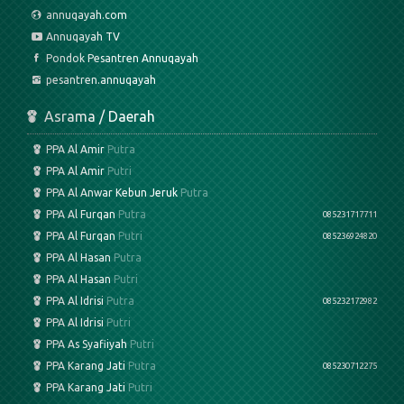
annuqayah.com
Annuqayah TV
Pondok Pesantren Annuqayah
pesantren.annuqayah
Asrama / Daerah
PPA Al Amir
Putra
PPA Al Amir
Putri
PPA Al Anwar Kebun Jeruk
Putra
PPA Al Furqan
Putra
085231717711
PPA Al Furqan
Putri
085236924820
PPA Al Hasan
Putra
PPA Al Hasan
Putri
PPA Al Idrisi
Putra
085232172982
PPA Al Idrisi
Putri
PPA As Syafiiyah
Putri
PPA Karang Jati
Putra
085230712275
PPA Karang Jati
Putri