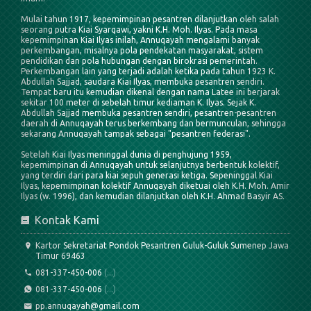
Mulai tahun 1917, kepemimpinan pesantren dilanjutkan oleh salah
seorang putra Kiai Syarqawi, yakni K.H. Moh. Ilyas. Pada masa
kepemimpinan Kiai Ilyas inilah, Annuqayah mengalami banyak
perkembangan, misalnya pola pendekatan masyarakat, sistem
pendidikan dan pola hubungan dengan birokrasi pemerintah.
Perkembangan lain yang terjadi adalah ketika pada tahun 1923 K.
Abdullah Sajjad, saudara Kiai Ilyas, membuka pesantren sendiri.
Tempat baru itu kemudian dikenal dengan nama Latee ini berjarak
sekitar 100 meter di sebelah timur kediaman K. Ilyas. Sejak K.
Abdullah Sajjad membuka pesantren sendiri, pesantren-pesantren
daerah di Annuqayah terus berkembang dan bermunculan, sehingga
sekarang Annuqayah tampak sebagai "pesantren federasi".
Setelah Kiai Ilyas meninggal dunia di penghujung 1959,
kepemimpinan di Annuqayah untuk selanjutnya berbentuk kolektif,
yang terdiri dari para kiai sepuh generasi ketiga. Sepeninggal Kiai
Ilyas, kepemimpinan kolektif Annuqayah diketuai oleh K.H. Moh. Amir
Ilyas (w. 1996), dan kemudian dilanjutkan oleh K.H. Ahmad Basyir AS.
Kontak Kami
Kartor Sekretariat Pondok Pesantren Guluk-Guluk Sumenep Jawa
Timur 69463
081-337-450-006
(...)
081-337-450-006
(...)
pp.annuqayah@gmail.com