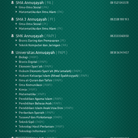
SMA Annuqayah
( PA )
081521543578
Ilmu-Ilmu Sosial
( PA )
Matematika dan Ilmu Alam
( PA )
SMA 3 Annuqayah
( PI )
082338188193
Ilmu-Ilmu Sosial
( PI )
Matematika dan Ilmu Alam
( PI )
SMK Annuqayah
( PAPI )
082333560050
Bisnis Daring dan Pemasaran
( PI )
Teknik Komputer dan Jaringan
( PA )
Universitas Annuqayah
( PAPI )
085936141457
Biologi
( PAPI )
Bisnis Digital
( PAPI )
Ekonomi Syari'ah
( PAPI )
Hukum Ekonomi Syari'ah (Mu'amalah)
( PAPI )
Hukum Keluarga Islam (Ahwal Syakhsiyyah)
( PAPI )
Ilmu al-Quran dan Tafsir
( PAPI )
Ilmu Komunikasi
( PAPI )
Kimia
( PAPI )
Matematika
( PAPI )
Pendidikan Agama Islam
( PAPI )
Pendidikan Bahasa Arab
( PAPI )
Pendidikan Islam Anak Usia Dini
( PAPI )
Perbankan Syariah
( PAPI )
Tasawuf dan Psikoterapi
( PAPI )
Teknik Sipil
( PAPI )
Teknologi Hasil Pertanian
( PAPI )
Teknologi Informasi
( PAPI )