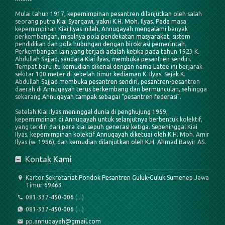
Mulai tahun 1917, kepemimpinan pesantren dilanjutkan oleh salah
seorang putra Kiai Syarqawi, yakni K.H. Moh. Ilyas. Pada masa
kepemimpinan Kiai Ilyas inilah, Annuqayah mengalami banyak
perkembangan, misalnya pola pendekatan masyarakat, sistem
pendidikan dan pola hubungan dengan birokrasi pemerintah.
Perkembangan lain yang terjadi adalah ketika pada tahun 1923 K.
Abdullah Sajjad, saudara Kiai Ilyas, membuka pesantren sendiri.
Tempat baru itu kemudian dikenal dengan nama Latee ini berjarak
sekitar 100 meter di sebelah timur kediaman K. Ilyas. Sejak K.
Abdullah Sajjad membuka pesantren sendiri, pesantren-pesantren
daerah di Annuqayah terus berkembang dan bermunculan, sehingga
sekarang Annuqayah tampak sebagai "pesantren federasi".
Setelah Kiai Ilyas meninggal dunia di penghujung 1959,
kepemimpinan di Annuqayah untuk selanjutnya berbentuk kolektif,
yang terdiri dari para kiai sepuh generasi ketiga. Sepeninggal Kiai
Ilyas, kepemimpinan kolektif Annuqayah diketuai oleh K.H. Moh. Amir
Ilyas (w. 1996), dan kemudian dilanjutkan oleh K.H. Ahmad Basyir AS.
Kontak Kami
Kartor Sekretariat Pondok Pesantren Guluk-Guluk Sumenep Jawa
Timur 69463
081-337-450-006
(...)
081-337-450-006
(...)
pp.annuqayah@gmail.com