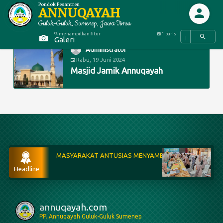
Pondok Pesantren
ANNUQAYAH
Guluk-Guluk, Sumenep, Jawa Timur
menampilkan fitur
1 baris
Galeri
Administrator
Rabu, 19 Juni 2024
Masjid Jamik Annuqayah
MASYARAKAT ANTUSIAS MENYAMBUT PELAKSANAAN PENERIMAAN SISWA
Peneri
Headline
annuqayah.com
PP. Annuqayah Guluk-Guluk Sumenep