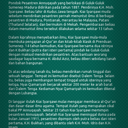
Pondok Pesantren Annuqayah yang berlokasi di Guluk-Guluk
Sumenep Madura didirikan pada tahun 1887. Pendirinya K.H. Moh.
Syarqawi. Beliau lahir di Kudus Jawa tengah. Kiai Syarqawi muda
sebelum mendirikan pesantren pernah menuntut ilmu di berbagai
pesantren di Madura, Pontianak, merantau ke Malaysia, Patani
(Thailand Selatan), dan bermukim di Mekah. Pengembaraan beliau
dalam menuntut ilmu tersebut dilakukan selama sekitar 13 tahun.
Dalam kiprahnya menyebarkan ilmu, Kiai Syarqawi mula-mula
membuka pengajian al-Qur'an dan kitab-kitab klasik di Prenduan
Sumenep. 14 tahun kemudian, Kiai Syarqawi bersama dua istrinya
dan K Bukhari (putra dari isteri pertama) pindah ke Guluk-Guluk
dengan maksud mendirikan pesantren. Atas bantuan seorang
saudagar kaya bernama H. Abdul Aziz, beliau diberi sebidang tanah
dan bahan bangunan.
Di atas sebidang tanah itu, beliau mendirikan rumah tinggal dan
sebuah langgar. Tempat ini kemudian disebut Dalem Tenga. Selain
itu, beliau juga membangun tempat tinggal untuk isterinya yang
ketiga, Nyai Qamariyah berjarak sekitar 200 meter ke arah barat
dari Dalem Tenga. Kediaman Nyai Qamariyah ini kemudian dikenal
dengan Lubangsa.
Di langgar itulah Kiai Syarqawi mulai mengajar membaca al-Qur'an
dan dasar-dasar ilmu agama. Tempat itulah yang merupakan cikal
bakal PP Annuqayah. Sekitar 23 tahun Kiai Syarqawi memimpin
pesantren Annuqayah. Setelah Kiai Syarqawi meninggal dunia pada
bulan Januari 1911, pesantren dipimpin oleh putra beliau dari isteri
pertama, K.H. Bukhari, yang dibantu oleh K.H. Moh. Idris dan K.H.
Imam.