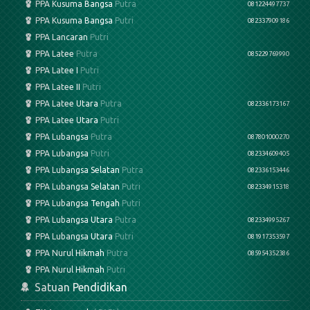
PPA Kusuma Bangsa
Putra
081224497737
PPA Kusuma Bangsa
Putri
082337909186
PPA Lancaran
Putri
PPA Latee
Putra
085229769990
PPA Latee I
Putri
PPA Latee II
Putri
PPA Latee Utara
Putra
082336173167
PPA Latee Utara
Putri
PPA Lubangsa
Putra
087801000270
PPA Lubangsa
Putri
082334609405
PPA Lubangsa Selatan
Putra
082336153446
PPA Lubangsa Selatan
Putri
082334915318
PPA Lubangsa Tengah
Putri
PPA Lubangsa Utara
Putra
082334995267
PPA Lubangsa Utara
Putri
081917353597
PPA Nurul Hikmah
Putra
085954352386
PPA Nurul Hikmah
Putri
Satuan Pendidikan