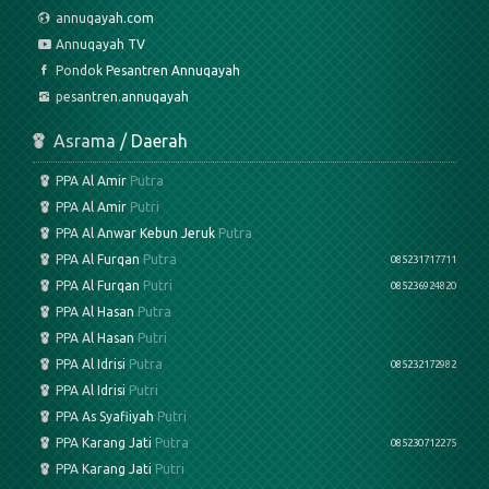
annuqayah.com
Annuqayah TV
Pondok Pesantren Annuqayah
pesantren.annuqayah
Asrama / Daerah
PPA Al Amir
Putra
PPA Al Amir
Putri
PPA Al Anwar Kebun Jeruk
Putra
PPA Al Furqan
Putra
085231717711
PPA Al Furqan
Putri
085236924820
PPA Al Hasan
Putra
PPA Al Hasan
Putri
PPA Al Idrisi
Putra
085232172982
PPA Al Idrisi
Putri
PPA As Syafiiyah
Putri
PPA Karang Jati
Putra
085230712275
PPA Karang Jati
Putri