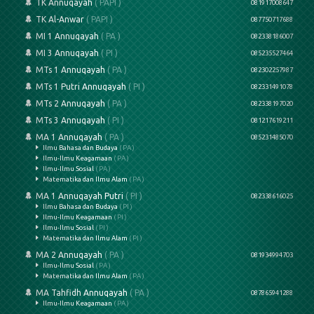
TK Annuqayah
( PAPI )
081917008647
TK Al-Anwar
( PAPI )
087750717688
MI 1 Annuqayah
( PA )
082338186007
MI 3 Annuqayah
( PI )
085235527464
MTs 1 Annuqayah
( PA )
082302257987
MTs 1 Putri Annuqayah
( PI )
082331491078
MTs 2 Annuqayah
( PA )
082338197020
MTs 3 Annuqayah
( PI )
081217619211
MA 1 Annuqayah
( PA )
085231485070
Ilmu Bahasa dan Budaya
( PA )
Ilmu-Ilmu Keagamaan
( PA )
Ilmu-Ilmu Sosial
( PA )
Matematika dan Ilmu Alam
( PA )
MA 1 Annuqayah Putri
( PI )
082338616025
Ilmu Bahasa dan Budaya
( PI )
Ilmu-Ilmu Keagamaan
( PI )
Ilmu-Ilmu Sosial
( PI )
Matematika dan Ilmu Alam
( PI )
MA 2 Annuqayah
( PA )
081934994703
Ilmu-Ilmu Sosial
( PA )
Matematika dan Ilmu Alam
( PA )
MA Tahfidh Annuqayah
( PA )
087865941288
Ilmu-Ilmu Keagamaan
( PA )